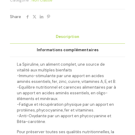
Catégorie :
Non classé
forme
de
paillettes
Share
croustillantes
1kg2
Description
Informations complémentaires
La Spiruline, un aliment complet, une source de
vitalité aux multiples bienfaits
-Immuno-stimulante par une apport en acides
aminés essentiels, fer, zinc, cuivre, vitamines A, E, et B.
-Equilibre nutritionnel et carences alimentaires par à
un apport en acides aminés essentiels, en oligo-
éléments et minéraux.
-Fatigue et récupération physique par un apport en
protéines, phycocyanine, fer et vitamines.
-Anti-Oxydante par un apport en phycocyanine et
Bêta-carotène.
Pour préserver toutes ses qualités nutritionnelles, la