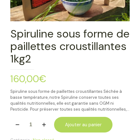
Spiruline sous forme de
paillettes croustillantes
1kg2
160,00
€
Spiruline sous forme de paillettes croustillantes Séchée à
basse température, notre Spiruline conserve toutes ses
qualités nutritionnelles, elle est garantie sans OGM ni
Pesticide. Pour préserver toutes ses qualités nutritionnelles,…
quantité
Ajouter au panier
de
Spiruline
sous